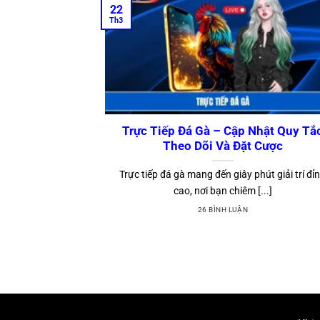
22
Th3
Tổ chức cấp phép
Vai trò quản lý
Gambling
Tổ chức quản lý cá cượ
Commission
nghiêm ngặt
Tổ chức giám sát hoạt đ
PAGCOR
Philippines
British Virgin
Khu vực đăng ký doan
 Chọn Kèo Đá
Trực Tiếp Đá Gà – Cập Nhật Quy Tắ
Islands
 90%
Theo Dõi Và Đặt Cược
Điểm nổi bật của EE88 k
ược nhiều hội viên
Trực tiếp đá gà mang đến giây phút giải trí đỉ
..]
cao, nơi bạn chiêm [...]
Để lựa chọn một nền tảng cá cược trự
26 BÌNH LUẬN
dựng được sự tin tưởng từ cộng đồng n
Tốc độ nạp rút tiền nhanh
Tốc độ giao dịch là yếu tố được khách
hệ thống
EE88 .com
xử lý giao dịch kh
thức thanh toán.