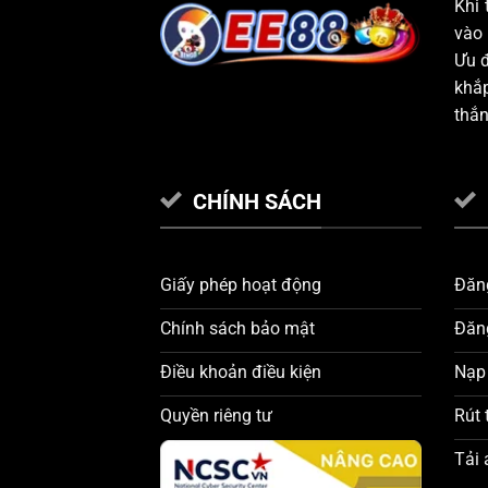
Khi 
vào 
Ưu đ
khắp
thắn
CHÍNH SÁCH
Giấy phép hoạt động
Đăn
Chính sách bảo mật
Đăn
Điều khoản điều kiện
Nạp 
Quyền riêng tư
Rút 
Tải 