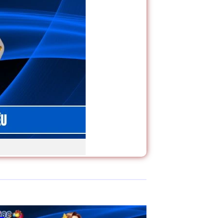
E88 com
hiện sở hữu nhiều chứng nhận