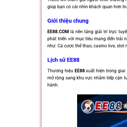
giúp bạn có cái nhìn khách quan hơn trư
Giới thiệu chung
EE88.COM
là nền tảng giải trí trực 
phát triển với mục tiêu mang đến trải 
như: Cá cược thể thao, casino live, slot
Lịch sử EE88
Thương hiệu
EE88
xuất hiện trong giai
mở rộng sang khu vực nhằm tiếp cận lư
hành.