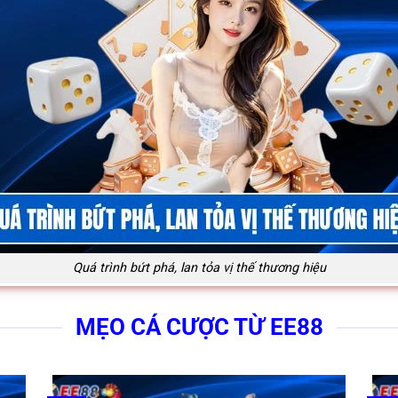
Quá trình bứt phá, lan tỏa vị thế thương hiệu
MẸO CÁ CƯỢC TỪ EE88
ọng giúp đánh giá mức độ uy tín của một nhà cái trực tuyến.
E
h bạch, giám sát từ các tổ chức uy tín: