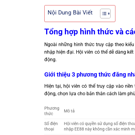
Nội Dung Bài Viết
Tổng hợp hình thức và c
Ngoài những hình thức truy cập theo kiểu
nhập hiện đại. Hội viên có thể dễ dàng kết
động.
Giới thiệu 3 phương thức đăng n
Hiện tại, hội viên có thể truy cập vào nề
động, chọn lựa cho bản thân cách làm phù 
Phương
Mô tả
thức
Số điện
Hội viên có quyền sử dụng số điện th
thoại
nhập EE88 này không cần xác minh mậ