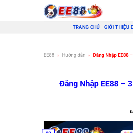
Bỏ
qua
nội
dung
TRANG CHỦ
GIỚI THIỆU 
EE88
»
Hướng dẫn
»
Đăng Nhập EE88 –
Đăng Nhập EE88 – 3
Đ