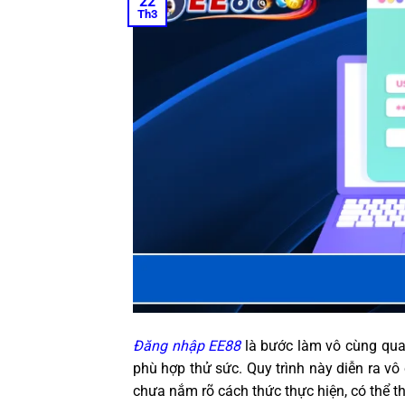
22
Th3
Đăng nhập EE88
là bước làm vô cùng quan
phù hợp thử sức. Quy trình này diễn ra vô
chưa nắm rõ cách thức thực hiện, có thể th