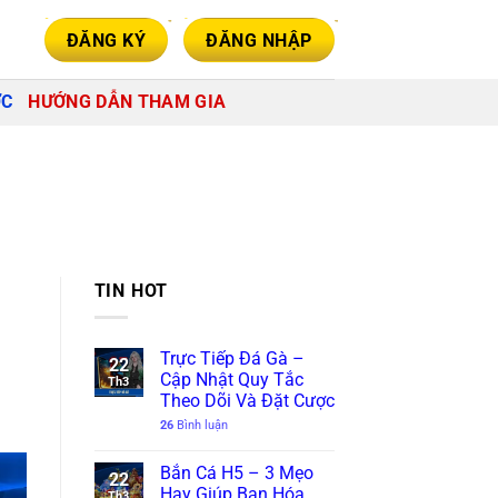
ĐĂNG KÝ
ĐĂNG NHẬP
ỢC
HƯỚNG DẪN THAM GIA
TIN HOT
Trực Tiếp Đá Gà –
22
Cập Nhật Quy Tắc
Th3
Theo Dõi Và Đặt Cược
26
Bình luận
Bắn Cá H5 – 3 Mẹo
22
Hay Giúp Bạn Hóa
Th3