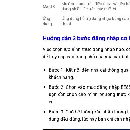
Mở ứng dụng trên điện thoại và tiến 
Mã QR
dụng nhiều lúc trên các thiết bị.
Ứng
Ứng dụng hỗ trợ đăng nhập bằng cách 
dụng
thoại.
Hướng dẫn 3 bước đăng nhập cơ 
Việc chọn lựa hình thức đăng nhập nào, c
để truy cập vào trang chủ của nhà cái, bắ
Bước 1: Kết nối đến nhà cái thông qua 
khách hàng.
Bước 2: Chọn vào mục đăng nhập EE88 
bạn cần chọn cho mình phương thức kế
vệ.
Bước 3: Chờ hệ thống xác nhận thông ti
dung đều đúng, lúc này bạn chỉ cần nhậ