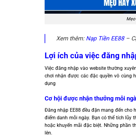
Mẹo 
Xem thêm:
Nạp Tiền EE88
– C
Lợi ích của việc đăng nh
Việc đăng nhập vào website thường xuyên 
chơi nhận được các đặc quyền vô cùng hấ
dụng
Cơ hội được nhận thưởng mỗi ng
Đăng nhập EE88 đều đặn mang đến cho hội
điểm danh mỗi ngày. Bạn có thể tích lũy
hoặc khuyến mãi đặc biệt. Những phần th
lên.