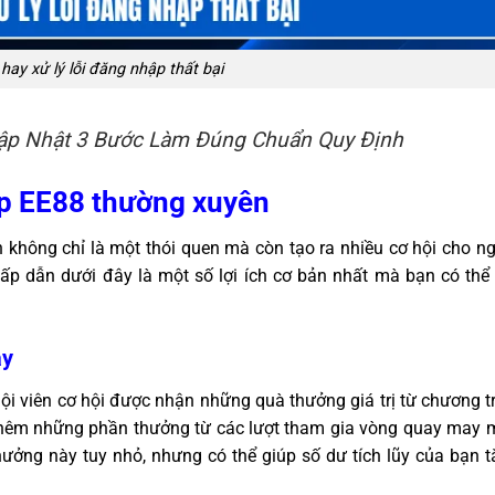
hay xử lý lỗi đăng nhập thất bại
ập Nhật 3 Bước Làm Đúng Chuẩn Quy Định
ập EE88 thường xuyên
không chỉ là một thói quen mà còn tạo ra nhiều cơ hội cho n
p dẫn dưới đây là một số lợi ích cơ bản nhất mà bạn có thể
ày
 viên cơ hội được nhận những quà thưởng giá trị từ chương t
 thêm những phần thưởng từ các lượt tham gia vòng quay may
ưởng này tuy nhỏ, nhưng có thể giúp số dư tích lũy của bạn 