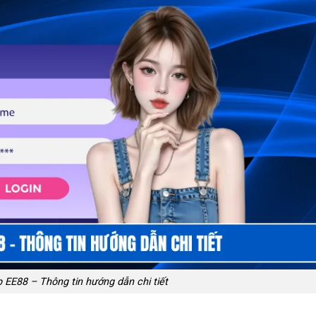
 EE88 – Thông tin hướng dẫn chi tiết