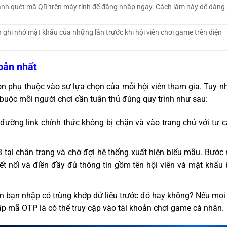
hành quét mã QR trên máy tính để đăng nhập ngay. Cách làm này dễ dàng
ghi nhớ mật khẩu của những lần trước khi hội viên chơi game trên điện
bản nhất
òn phụ thuộc vào sự lựa chọn của mỗi hội viên tham gia. Tuy n
t buộc mỗi người chơi cần tuân thủ đúng quy trình như sau:
đường link chính thức không bị chặn và vào trang chủ với tư 
tại chân trang và chờ đợi hệ thống xuất hiện biểu mẫu. Bước
t nối và điền đầy đủ thông tin gồm tên hội viên và mật khẩu
n bạn nhập có trùng khớp dữ liệu trước đó hay không? Nếu mọi
p mã OTP là có thể truy cập vào tài khoản chơi game cá nhân.