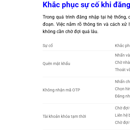
Khắc phục sự cố khi đăng 
Trong quá trình đăng nhập tại hệ thống, 
đoạn. Việc nắm rõ thông tin và cách xử
không cần chờ đợi quá lâu.
Sự cố
Khắc ph
Nhấn và
Chờ nhà 
Quên mật khẩu
Thoát v
Nhấn chọ
Chọn hìn
Không nhận mã OTP
Đăng nhậ
Chờ đợi 
Liên hệ 
Tài khoản khóa tạm thời
Chờ đợi 