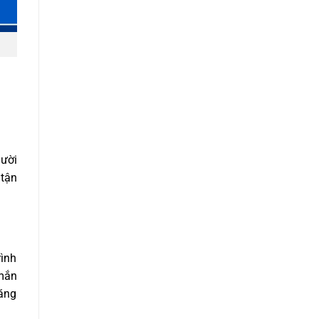
gười
 tận
rình
 mắn
tăng