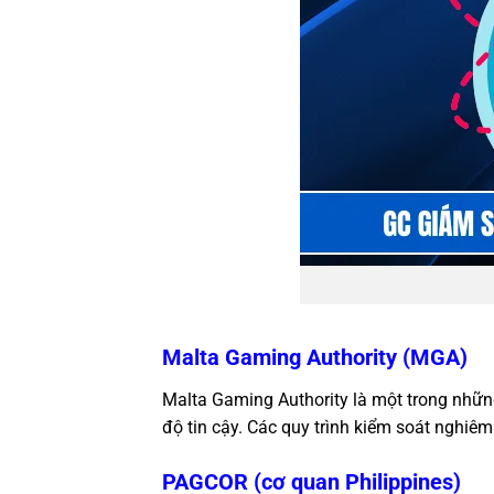
Malta Gaming Authority (MGA)
Malta Gaming Authority là một trong những
độ tin cậy. Các quy trình kiểm soát nghiê
PAGCOR (cơ quan Philippines)