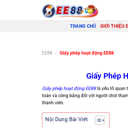
Bỏ
qua
nội
dung
TRANG CHỦ
GIỚI THIỆU 
EE88
»
Giấy phép hoạt động EE88
Giấy Phép 
Giấy phép hoạt động EE88
là yếu tố quan 
toàn và công bằng đối với người chơi tham
thành viên.
Nội Dung Bài Viết