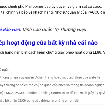
huộc chính phủ Philippines cấp ủy quyền và giám sát cá cược.
h tài chính và bảo vệ khách hàng. Nhờ sự quản lý của PAGCOR m
ê Bảo Hân
: Đỉnh Cao Quản Trị Thương Hiệu
p hoạt động của bất kỳ nhà cái nào
h hàng nên biết cách kiểm chứng giấy phép hoạt động EE88. Vi
:
ả ngắn
thông tin giấy ủy quyền ở chân trang hoặc mục giới thiệu của website
đây thường có số chứng chỉ, cơ quan cấp phép và thông tin doanh nghiệp
 cập MGA, PAGCOR hoặc Gambling Commission để xác minh giấy ủy quy
cầu bộ phận CSKH cung cấp thông tin chứng chỉ chi tiết