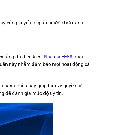
ây cũng là yếu tố giúp người chơi đánh
n tảng đủ điều kiện.
Nhà cái EE88
phải
u chuẩn này nhằm đảm bảo mọi hoạt động cá
n hành. Điều này giúp bảo vệ quyền lợi
ng để đánh giá mức độ uy tín.