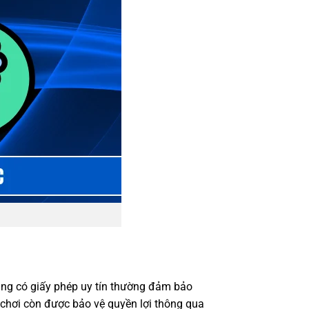
 tảng có giấy phép uy tín thường đảm bảo
 chơi còn được bảo vệ quyền lợi thông qua