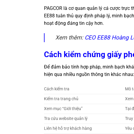
PAGCOR là cơ quan quản lý cá cược trực t
EE88 tuân thủ quy định pháp lý, minh bạc
hoạt động đáng tin cậy hơn.
Xem thêm:
CEO EE88 Hoàng L
Cách kiểm chứng giấy phé
Để đảm bảo tính hợp pháp, minh bạch khác
hiện qua nhiều nguồn thông tin khác nhau
Cách kiểm tra
Mô t
Kiểm tra trang chủ
Xem 
Xem mục “Giới thiệu”
Tại 
Tra cứu website quản lý
Truy
Liên hệ hỗ trợ khách hàng
Yêu 