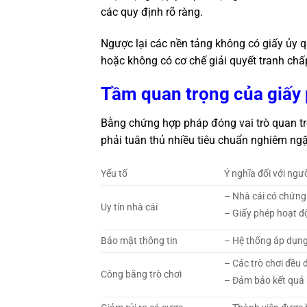
các quy định rõ ràng.
Ngược lại các nền tảng không có giấy ủy q
hoặc không có cơ chế giải quyết tranh chấp
Tầm quan trọng của giấy
Bằng chứng hợp pháp đóng vai trò quan tr
phải tuân thủ nhiều tiêu chuẩn nghiêm ngặ
Yếu tố
Ý nghĩa đối với ngườ
– Nhà cái có chứng 
Uy tín nhà cái
– Giấy phép hoạt đ
Bảo mật thông tin
– Hệ thống áp dụng 
– Các trò chơi đều
Công bằng trò chơi
– Đảm bảo kết quả