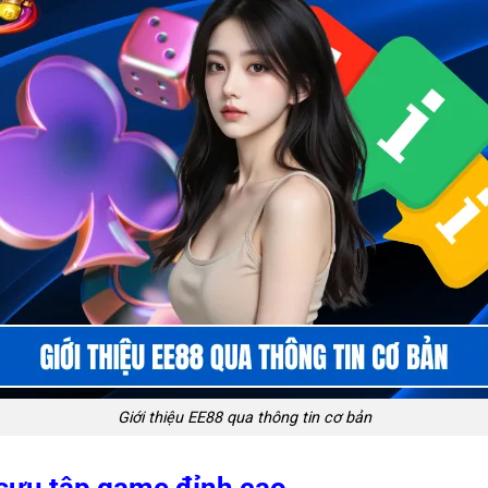
Giới thiệu EE88 qua thông tin cơ bản