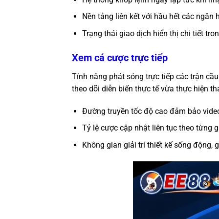
Nền tảng liên kết với hầu hết các ngân h
Trạng thái giao dịch hiển thị chi tiết tr
Xem cá cược trực tiếp
Tính năng phát sóng trực tiếp các trận cầu
theo dõi diễn biến thực tế vừa thực hiện t
Đường truyền tốc độ cao đảm bảo video p
Tỷ lệ cược cập nhật liên tục theo từng gi
Không gian giải trí thiết kế sống động,