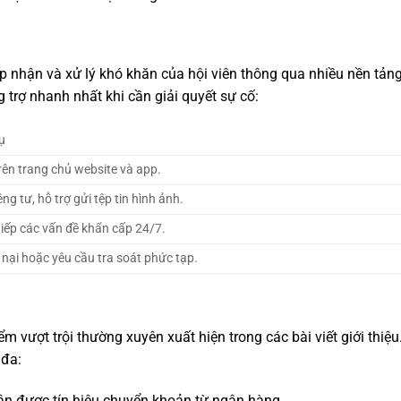
 nhận và xử lý khó khăn của hội viên thông qua nhiều nền tảng l
trợ nhanh nhất khi cần giải quyết sự cố:
ụ
rên trang chủ website và app.
ng tư, hỗ trợ gửi tệp tin hình ảnh.
 tiếp các vấn đề khẩn cấp 24/7.
 nại hoặc yêu cầu tra soát phức tạp.
vượt trội thường xuyên xuất hiện trong các bài viết giới thiệu.
 đa:
ận được tín hiệu chuyển khoản từ ngân hàng.