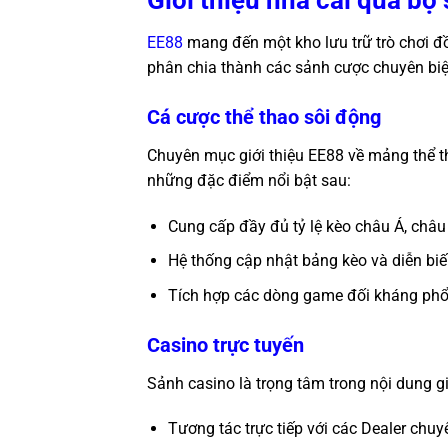
Giới thiệu nhà cái qua bộ
EE88
mang đến một kho lưu trữ trò chơi đ
phân chia thành các sảnh cược chuyên biệt
Cá cược thể thao sôi động
Chuyên mục giới thiệu EE88 về mảng thể t
những đặc điểm nổi bật sau:
Cung cấp đầy đủ tỷ lệ kèo châu Á, châu 
Hệ thống cập nhật bảng kèo và diễn biến
Tích hợp các dòng game đối kháng phổ 
Casino trực tuyến
Sảnh casino là trọng tâm trong nội dung g
Tương tác trực tiếp với các Dealer chu