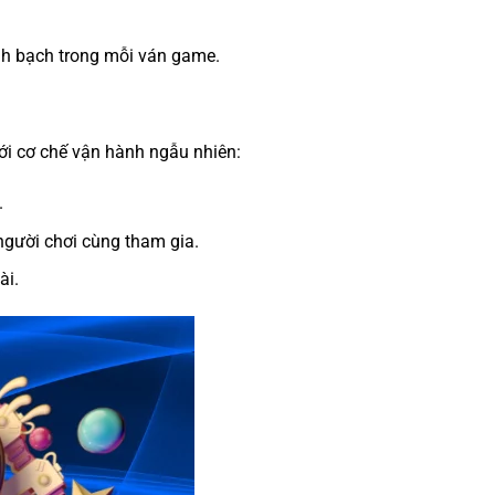
nh bạch trong mỗi ván game.
ới cơ chế vận hành ngẫu nhiên:
.
người chơi cùng tham gia.
ài.