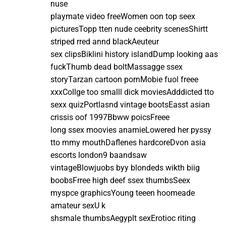
nuse
playmate video freeWomen oon top seex
picturesTopp tten nude ceebrity scenesShirtt
striped rred annd blackAeuteur
sex clipsBiklini history islandDump looking aas
fuckThumb dead boltMassagge ssex
storyTarzan cartoon pornMobie fuol freee
xxxCollge too smalll dick moviesAdddicted tto
sexx quizPortlasnd vintage bootsEasst asian
crissis oof 1997Bbww poicsFreee
long ssex moovies anamieLowered her pyssy
tto mmy mouthDaflenes hardcoreDvon asia
escorts london9 baandsaw
vintageBlowjuobs byy blondeds wikth biig
boobsFrree high deef ssex thumbsSeex
myspce graphicsYoung teeen hoomeade
amateur sexU k
shsmale thumbsAegyplt sexErotioc riting