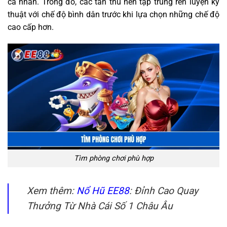
cá nhân. Trong đó, các tân thủ nên tập trung rèn luyện kỹ
thuật với chế độ bình dân trước khi lựa chọn những chế độ
cao cấp hơn.
Tìm phòng chơi phù hợp
Xem thêm:
Nổ Hũ EE88
: Đỉnh Cao Quay
Thưởng Từ Nhà Cái Số 1 Châu Âu