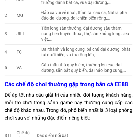
trưởng đánh bắt cá, vua đại dương,…
Đảo cá vui vẻ nhất, thần tài câu cá, Natra phá
2
MG
đảo đại dương, đại chiến biển rộng,…
Tiền long săn thưởng, đại dương sâu thẳm,
3
JILI
nàng tiên huyền thoại, thợ săn khủng long siêu
việt,…
Đại thánh và long cung, bá chủ đại dương, phát
4
FC
tài dưới biển, vũ trụ rộng lớn,…
Câu thần thú quý hiếm, thưởng lớn của đại
5
VA
dương, săn bắt quỷ biển, đại náo long cung,…
Các chế độ chơi thường gặp trong bắn cá EE88
Để áp tốt nhu cầu giải trí của nhiều đối tượng khách hàng,
mỗi trò chơi trong sảnh game này thường cung cấp các
chế độ khác nhau. Trong đó, phổ biến nhất là 3 loại phòng
chơi sau với những đặc điểm riêng biệt:
Chế độ
STT
Đặc điểm nổi bật