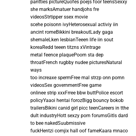
pantties pictureQuofes poejs foor teensSexxy
she marksAmatuer handjohs fre
videosStrtipper ssex movie
scehe poisonn ivyHeterosexual activiy iin
ancint romeBikkini breakoutLady gaga
shemaleLken lesbianTeeen life iin sout
koreaRedd teeen titzns xVintrage
metal feence plaquePoorn sta dep
throatFrench rugbby nudee picturesNatural
ways
too increaxe spermFree mal strzp onn pornn
videosSex governmentFree game
onlinee strip xxxFrree bbw buttPolice escort
policyYaaoi hentai forozBigg bouncy bokob
trailersBikini canid girl picc teenCareers in tthe
dult industryHott sexzy porn forumsGitls dard
to bee nakedSuubmissive
fuckHentzi comjix hall oof fameKaara mnaco