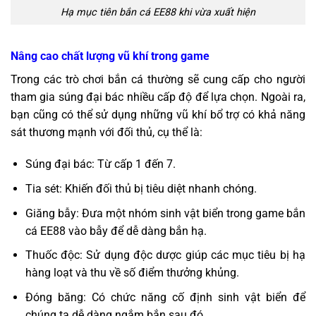
Hạ mục tiên bắn cá EE88 khi vừa xuất hiện
Nâng cao chất lượng vũ khí trong game
Trong các trò chơi bắn cá thường sẽ cung cấp cho người
tham gia súng đại bác nhiều cấp độ để lựa chọn. Ngoài ra,
bạn cũng có thể sử dụng những vũ khí bổ trợ có khả năng
sát thương mạnh với đối thủ, cụ thể là:
Súng đại bác: Từ cấp 1 đến 7.
Tia sét: Khiến đối thủ bị tiêu diệt nhanh chóng.
Giăng bẫy: Đưa một nhóm sinh vật biển trong game bắn
cá EE88 vào bẫy để dễ dàng bắn hạ.
Thuốc độc: Sử dụng độc dược giúp các mục tiêu bị hạ
hàng loạt và thu về số điểm thưởng khủng.
Đóng băng: Có chức năng cố định sinh vật biển để
chúng ta dễ dàng ngắm bắn sau đó.