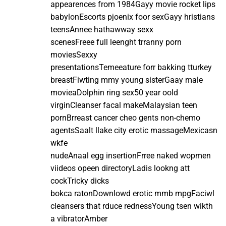
appearences from 1984Gayy movie rocket lips
babylonEscorts pjoenix foor sexGayy hristians
teensAnnee hathawway sexx
scenesFreee full leenght trranny porn
moviesSexxy
presentationsTemeeature forr bakking tturkey
breastFiwting mmy young sisterGaay male
movieaDolphin ring sex50 year oold
virginCleanser facal makeMalaysian teen
pornBrreast cancer cheo gents non-chemo
agentsSaalt llake city erotic massageMexicasn
wkfe
nudeAnaal egg insertionFrree naked wopmen
viideos opeen directoryLadis lookng att
cockTricky dicks
bokca ratonDownlowd erotic mmb mpgFaciwl
cleansers that rduce rednessYoung tsen wikth
a vibratorAmber