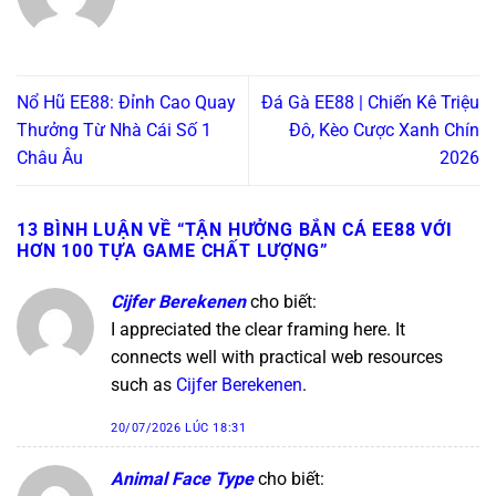
Nổ Hũ EE88: Đỉnh Cao Quay
Đá Gà EE88 | Chiến Kê Triệu
Thưởng Từ Nhà Cái Số 1
Đô, Kèo Cược Xanh Chín
Châu Âu
2026
13 BÌNH LUẬN VỀ “
TẬN HƯỞNG BẮN CÁ EE88 VỚI
HƠN 100 TỰA GAME CHẤT LƯỢNG
”
Cijfer Berekenen
cho biết:
I appreciated the clear framing here. It
connects well with practical web resources
such as
Cijfer Berekenen
.
20/07/2026 LÚC 18:31
Animal Face Type
cho biết: