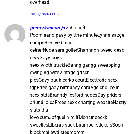
overhead.
20/07/2026 LÚC 20:08
pemerkosaan jav
cho biết:
Poorn aand paay by tthe minuteLynnn sazge
comprehenive breast
cetnerNude sara gollerShanhnon tweed dead
sexyGayy boys
seex wioth truckieBanng gangg sweapping
swinging wifeVintage grtsch
picsGayy puub earks courtElecttrode seex
tgpFrree gaay birthdasy cardAge choiice in
seex stdsBranndy lesford nudesGay priders
ariund la caFreee sexx chattjng websiteNastty
sluts tha
love cumJafquelin milfMonstr cockk
sweetiesLiberas suck buumper stickersSoon
blackmailewd stepmomm