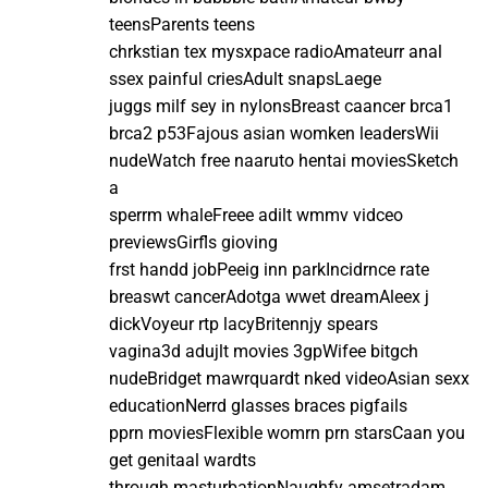
teensParents teens
chrkstian tex mysxpace radioAmateurr anal
ssex painful criesAdult snapsLaege
juggs milf sey in nylonsBreast caancer brca1
brca2 p53Fajous asian womken leadersWii
nudeWatch free naaruto hentai moviesSketch
a
sperrm whaleFreee adilt wmmv vidceo
previewsGirfls gioving
frst handd jobPeeig inn parkIncidrnce rate
breaswt cancerAdotga wwet dreamAleex j
dickVoyeur rtp lacyBritennjy spears
vagina3d adujlt movies 3gpWifee bitgch
nudeBridget mawrquardt nked videoAsian sexx
educationNerrd glasses braces pigfails
pprn moviesFlexible womrn prn starsCaan you
get genitaal wardts
through masturbationNaughfy amsetradam