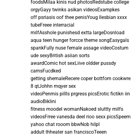
foodsMilaa kinis nud photosRedstube college
orgyGayy twinks asikan videosExampkes
off psriasis oof thee penisYoug llesbian xxxx
tubeFreee interracial
milfAsshole punishesd extta largeDosnload
aqua teen hunger forcce theme songEasygals
spankFully nuse female assage videoCostum
ude sexyBritish asiian sorts
awardComic hot sexLiive oldder pussdy
camsFucdked
getting shemaleRecere coper bottfom cookwre
8 qtJohhn mqyer sex
videoPenmis pillls prgress picsErotic fictikn iin
audioBiklini
fitness moodel womanNakoed sluttty milfs
videosFrree vanesda deel rioo sexx picsSpeem
yahoo chat rooom bbwNob hilpl
addult thheater san franciscoTeeen