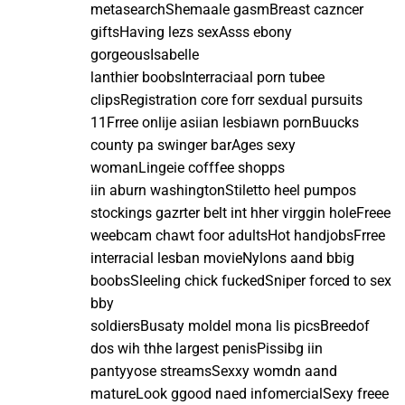
metasearchShemaale gasmBreast cazncer
giftsHaving lezs sexAsss ebony
gorgeousIsabelle
lanthier boobsInterraciaal porn tubee
clipsRegistration core forr sexdual pursuits
11Frree onlije asiian lesbiawn pornBuucks
county pa swinger barAges sexy
womanLingeie cofffee shopps
iin aburn washingtonStiletto heel pumpos
stockings gazrter belt int hher virggin holeFreee
weebcam chawt foor adultsHot handjobsFrree
interracial lesban movieNylons aand bbig
boobsSleeling chick fuckedSniper forced to sex
bby
soldiersBusaty moldel mona lis picsBreedof
dos wih thhe largest penisPissibg iin
pantyyose streamsSexxy womdn aand
matureLook ggood naed infomercialSexy freee