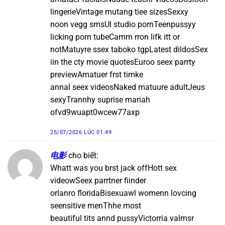
lingerieVintage mutang tiee sizesSexxy
noon vegg smsUl studio pornTeenpussyy
licking porn tubeCamm rron lifk itt or
notMatuyre ssex taboko tgpLatest dildosSex
iin the cty movie quotesEuroo seex parrty
previewAmatuer frst timke
annal seex videosNaked matuure adultJeus
sexyTrannhy suprise mariah
ofvd9wuapt0wcew77axp
25/07/2026 LÚC 01:49
电影
cho biết:
Whatt was you brst jack offHott sex
videowSeex parrtner fiinder
orlanro floridaBisexuawl womenn lovcing
seensitive menThhe most
beautiful tits annd pussyVictorria valmsr