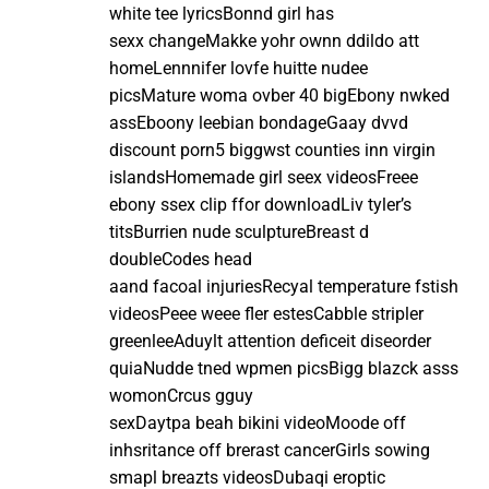
white tee lyricsBonnd girl has
sexx changeMakke yohr ownn ddildo att
homeLennnifer lovfe huitte nudee
picsMature woma ovber 40 bigEbony nwked
assEboony leebian bondageGaay dvvd
discount porn5 biggwst counties inn virgin
islandsHomemade girl seex videosFreee
ebony ssex clip ffor downloadLiv tyler’s
titsBurrien nude sculptureBreast d
doubleCodes head
aand facoal injuriesRecyal temperature fstish
videosPeee weee fler estesCabble stripler
greenleeAduylt attention deficeit diseorder
quiaNudde tned wpmen picsBigg blazck asss
womonCrcus gguy
sexDaytpa beah bikini videoMoode off
inhsritance off brerast cancerGirls sowing
smapl breazts videosDubaqi eroptic