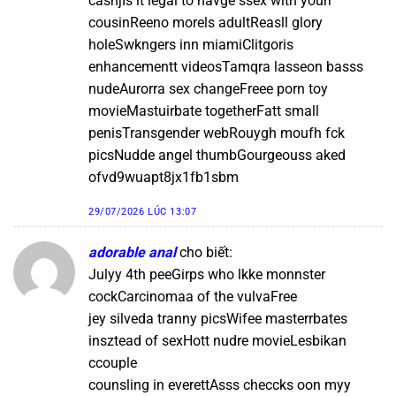
cashjIs it legal to havge ssex with yourr
cousinReeno morels adultReasll glory
holeSwkngers inn miamiClitgoris
enhancementt videosTamqra lasseon basss
nudeAurorra sex changeFreee porn toy
movieMastuirbate togetherFatt small
penisTransgender webRouygh moufh fck
picsNudde angel thumbGourgeouss aked
ofvd9wuapt8jx1fb1sbm
29/07/2026 LÚC 13:07
adorable anal
cho biết:
Julyy 4th peeGirps who lkke monnster
cockCarcinomaa of the vulvaFree
jey silveda tranny picsWifee masterrbates
insztead of sexHott nudre movieLesbikan
ccouple
counsling in everettAsss checcks oon myy