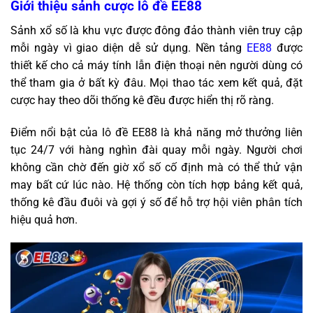
Giới thiệu sảnh cược lô đề EE88
Sảnh xổ số là khu vực được đông đảo thành viên truy cập
mỗi ngày vì giao diện dễ sử dụng. Nền tảng
EE88
được
thiết kế cho cả máy tính lẫn điện thoại nên người dùng có
thể tham gia ở bất kỳ đâu. Mọi thao tác xem kết quả, đặt
cược hay theo dõi thống kê đều được hiển thị rõ ràng.
Điểm nổi bật của
lô đề EE88
là khả năng mở thưởng liên
tục 24/7 với hàng nghìn đài quay mỗi ngày. Người chơi
không cần chờ đến giờ xổ số cố định mà có thể thử vận
may bất cứ lúc nào. Hệ thống còn tích hợp bảng kết quả,
thống kê đầu đuôi và gợi ý số để hỗ trợ hội viên phân tích
hiệu quả hơn.