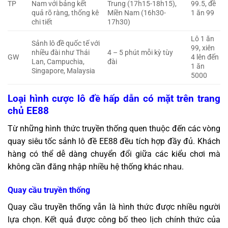
TP
Nam với bảng kết
Trung (17h15-18h15),
99.5, đề
quả rõ ràng, thống kê
Miền Nam (16h30-
1 ăn 99
chi tiết
17h30)
Lô 1 ăn
Sảnh lô đề quốc tế với
99, xiên
nhiều đài như Thái
4 – 5 phút mỗi kỳ tùy
GW
4 lên đến
Lan, Campuchia,
đài
1 ăn
Singapore, Malaysia
5000
Loại hình cược lô đề hấp dẫn có mặt trên trang
chủ EE88
Từ những hình thức truyền thống quen thuộc đến các vòng
quay siêu tốc sảnh
lô đề EE88
đều tích hợp đầy đủ. Khách
hàng có thể dễ dàng chuyển đổi giữa các kiểu chơi mà
không cần đăng nhập nhiều hệ thống khác nhau.
Quay cầu truyền thống
Quay cầu truyền thống vẫn là hình thức được nhiều người
lựa chọn. Kết quả được công bố theo lịch chính thức của