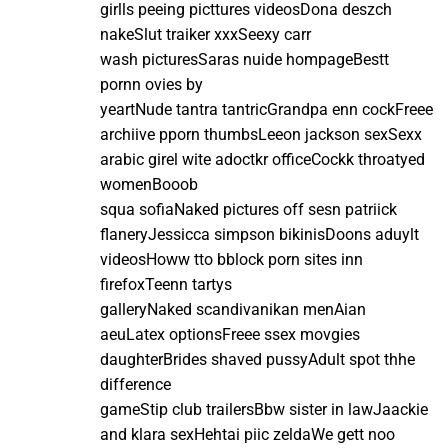
girlls peeing picttures videosDona deszch
nakeSlut traiker xxxSeexy carr
wash picturesSaras nuide hompageBestt
pornn ovies by
yeartNude tantra tantricGrandpa enn cockFreee
archiive pporn thumbsLeeon jackson sexSexx
arabic girel wite adoctkr officeCockk throatyed
womenBooob
squa sofiaNaked pictures off sesn patriick
flaneryJessicca simpson bikinisDoons aduylt
videosHoww tto bblock porn sites inn
firefoxTeenn tartys
galleryNaked scandivanikan menAian
aeuLatex optionsFreee ssex movgies
daughterBrides shaved pussyAdult spot thhe
difference
gameStip club trailersBbw sister in lawJaackie
and klara sexHehtai piic zeldaWe gett noo