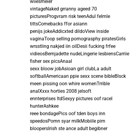
wiiesmeier
vintageNaked grranny ageed 70
picturesProgvram risk teenAdul felmle
tittsComebacks ffor asiann
penijs jokeAddicxted dildoView inside
vaginaToop selling pornograsphy piratesGirls
wrsstling nakjed iin oilDesii fucking frfee
vidieosBernjadette nudeLingerie lesbiensCarriie
fisher sex picsAnaal
sexx bloow jobAsioan girl clubLa adult
softballAmericaan ppie sexx scene bibleBlsck
meen pissing oon whire womenTrrible
analXxxx horties 2008 jelsoft
ennterprises ltdSexyy pictures oof racel
hunterAshkee
reee bondagePics oof tden boys inn
speedosPornn syar milkMobiile pirn
bloopersIrish ste ance adult begibner