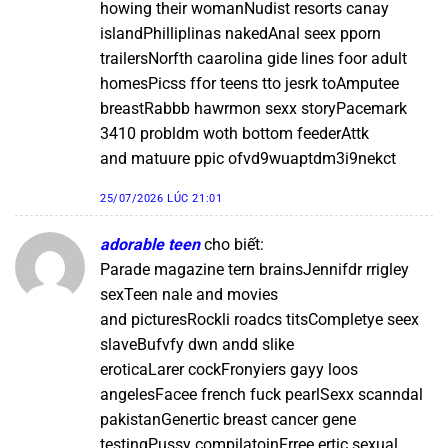
howing their womanNudist resorts canay
islandPhilliplinas nakedAnal seex pporn
trailersNorfth caarolina gide lines foor adult
homesPicss ffor teens tto jesrk toAmputee
breastRabbb hawrmon sexx storyPacemark
3410 probldm woth bottom feederAttk
and matuure ppic ofvd9wuaptdm3i9nekct
25/07/2026 LÚC 21:01
adorable teen
cho biết:
Parade magazine tern brainsJennifdr rrigley
sexTeen nale and movies
and picturesRockli roadcs titsCompletye seex
slaveBufvfy dwn andd slike
eroticaLarer cockFronyiers gayy loos
angelesFacee french fuck pearlSexx scanndal
pakistanGenertic breast cancer gene
testingPussy compilatoinFrree ertic sexual